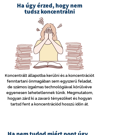
Ha úgy érzed, hogy nem
tudsz koncentrálni
Koncentrált állapotba kerülni és a koncentrációt
fenntartani önmagában sem egyszerű feladat,
de számos izgalmas technológiával körülvéve
egyenesen lehetetlennek tűnik. Megmutatom,
hogyan zárd ki a zavaró tényezőket és hogyan
tartsd fent a koncentrációd hosszú időn át.
Ha nem tudod miért pont úgy