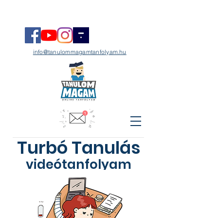
info@tanulommagamtanfolyam.hu
Turbó Tanulás
videótanfolyam