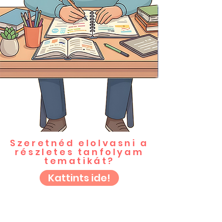
Szeretnéd elolvasni a
részletes tanfolyam
tematikát?
Kattints ide!