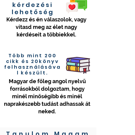
kérdezési
lehetőség
Kérdezz és én válaszolok, vagy
vitasd meg az élet nagy
kérdéseit a többiekkel.
Több mint 200
cikk és 20könyv
felhasználásáva
l készült.
Magyar de főleg angol nyelvű
forrásokból dolgoztam, hogy
minél minőségibb és minél
naprakészebb tudást adhassak át
neked.
Tanulom Magam