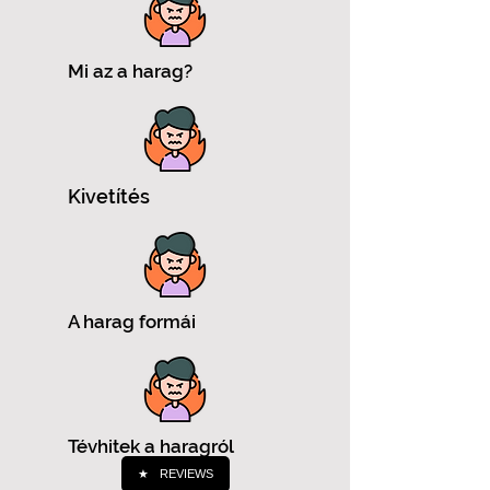
Mi az a harag?
Kivetítés
A harag formái
Tévhitek a haragról
★
REVIEWS