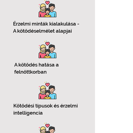
Érzelmi minták kialakulása -
A kötődéselmélet alapjai
A kötődés hatása a
felnőttkorban
Kötődési típusok és érzelmi
intelligencia