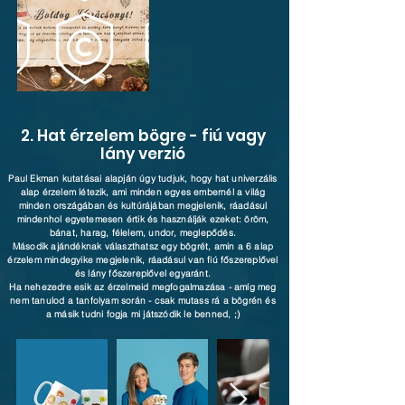
2. Hat érzelem bögre - fiú vagy
lány verzió
Paul Ekman kutatásai alapján úgy tudjuk, hogy hat univerzális
alap érzelem létezik, ami minden egyes embernél a világ
minden országában és kultúrájában megjelenik, ráadásul
mindenhol egyetemesen értik és használják ezeket: öröm,
bánat, harag, félelem, undor, meglepődés.
Második ajándéknak választhatsz egy bögrét, amin a 6 alap
érzelem mindegyike megjelenik, ráadásul van fiú főszereplővel
és lány főszereplővel egyaránt.
Ha nehezedre esik az érzelmeid megfogalmazása - amíg meg
nem tanulod a tanfolyam során - csak mutass rá a bögrén és
a másik tudni fogja mi játszódik le benned, ;)