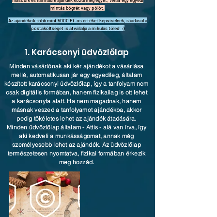
második és harmadik ajándék közül még egyet, tehát egy egyedi
mintás bögrét vagy pólót.
Az ajándékok több mint 5000 Ft-os értéket képviselnek, ráadásul a
postaköltséget is átvállalja a mikulás tőled! :)
1. Karácsonyi üdvözlőlap
Minden vásárlónak aki kér ajándékot a vásárlása
mellé, automatikusan jár egy egyedileg, általam
készített karácsonyi üdvözlőlap, így a tanfolyam nem
csak digitális formában, hanem fizikailag is ott lehet
a karácsonyfa alatt. Ha nem magadnak, hanem
másnak veszed a tanfolyamot ajándékba, akkor
pedig tökéletes lehet az ajándék átadására.
Minden üdvözlőlap általam - Attis - alá van írva, így
aki kedveli a munkásságomat, annak még
személyesebb lehet az ajándék. Az üdvözlőlap
természetesen nyomtatva, fizikai formában érkezik
meg hozzád.