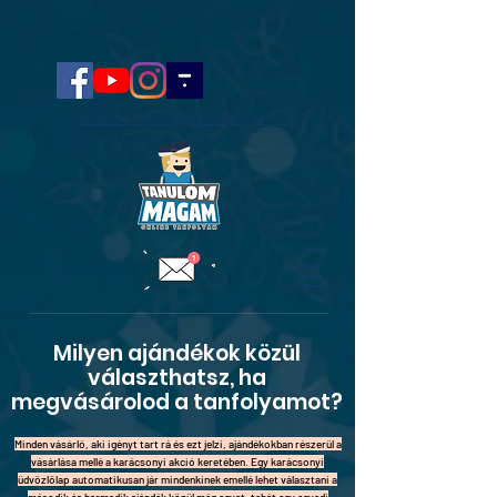
info@tanulommagamtanfolyam.hu
Milyen ajándékok közül
választhatsz, ha
megvásárolod a tanfolyamot?
Minden vásárló, aki igényt tart rá és ezt jelzi, ajándékokban részerül a
vásárlása mellé a karácsonyi akció keretében. Egy karácsonyi
üdvözlőlap automatikusan jár mindenkinek emellé lehet választani a