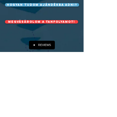
Hogyan tudom ajándékba adni?
Megvásárolom a tanfolyamot!
★
REVIEWS
Írj nekem, ha kérdésed van!
Keresztnév
Vezetéknév