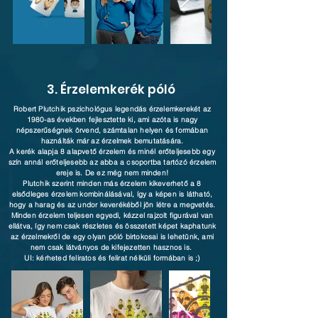
3. Érzelemkerék póló
Robert Plutchik pszichológus legendás érzelemkerekét az
1980-as években fejlesztette ki, ami azóta is nagy
népszerűségnek örvend, számtalan helyen és formában
haználták már az érzelmek bemutatására.
A kerék alapja 8 alapvető érzelem és minél erőteljesebb egy
szín annál erőteljesebb az abba a csoportba tartózó érzelem
ereje is. De ez még nem minden!
Plutchik szerint minden más érzelem kikeverhető a 8
elsődleges érzelem kombinálásával, így a képen is látható,
hogy a harag és az undor keverékéből jön létre a megvetés.
Minden érzelem teljesen egyedi, kézzel rajzolt figurával van
ellátva, így nem csak részletes és összetett képet kaphatunk
az érzelmekről de egy olyan póló birtokosai is lehetünk, ami
nem csak látványos de kifejezetten hasznos is.
UI: kérheted feliratos és felirat nélküli formában is ;)