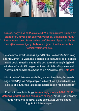
Fontos, hogy a vásárlás mellé NEM járnak automatikusan az
ajándékok, mivel lesznek olyan vásárlók, akik nem tartanak
igényt rájuk, csupán az online tanfolyamra. Éppen ezért, ha
az ajándékokra igényt tartasz azt jelezni kell a lentebb írt
formák valamelyikével.
Ha szeretnél szert tenni az ajándékokra, akkor vásárold meg
a tanfolyamot - a vásárlási oldalon lévő útmutató segít ebben
majd pedig töltsd ki ezt az űrlapot, aminek a segítségével
minden információt megkapunk és már intézzük is azonnal,
hogy minél hamarabb átvehesd az ajándékaidat:
Katt ide!
Miután ellenőriztem a vásárlást, a merchandisingért felelős
cég szakértője az űrlap alapján elkészíti az ajándékaidat és
adja is át a futárnak, aki pedig szélsebesen röpíti hozzád!
Fontos információ, hogy
karácsonyig csak a
2020. 02.13
dátumig leadott rendelések érkeznek meg,
az ez után vásárolt
tanfolyamoknál a fizikai ajándékokat két ünnep között
fogjátok kézhez kapni.